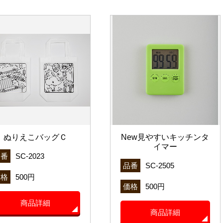
ぬりえこバッグＣ
New見やすいキッチンタ
イマー
品番
SC-2023
品番
SC-2505
価格
500円
価格
500円
商品詳細
商品詳細