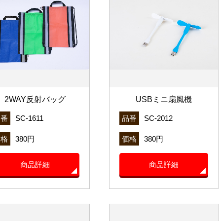
2WAY反射バッグ
USBミニ扇風機
品番
SC-1611
品番
SC-2012
価格
380円
価格
380円
商品詳細
商品詳細