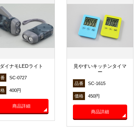
ダイナモLEDライト
見やすいキッチンタイマ
ー
品番
SC-0727
品番
SC-1615
価格
400円
価格
450円
商品詳細
商品詳細