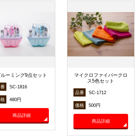
グルーミング9点セット
マイクロファイバークロ
ス5色セット
品番
SC-1816
品番
SC-1712
価格
480円
価格
500円
商品詳細
商品詳細