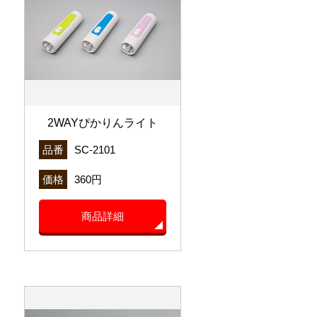
2WAYぴかりんライト
品番
SC-2101
価格
360円
商品詳細