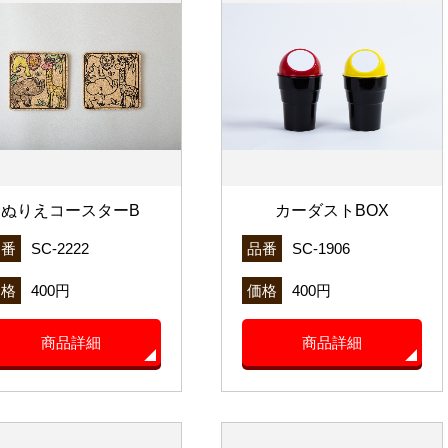
ぬりえコースターB
カーダストBOX
品番
SC-2222
品番
SC-1906
価格
400円
価格
400円
商品詳細
商品詳細