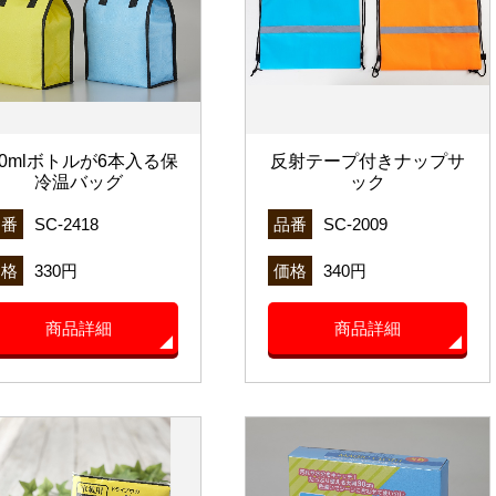
00mlボトルが6本入る保
反射テープ付きナップサ
冷温バッグ
ック
品番
SC-2418
品番
SC-2009
価格
330円
価格
340円
商品詳細
商品詳細