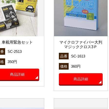
車載用緊急セット
マイクロファイバー大判
マジッククロス3Ｐ
品番
SC-2513
品番
SC-1613
価格
350円
価格
360円
商品詳細
商品詳細