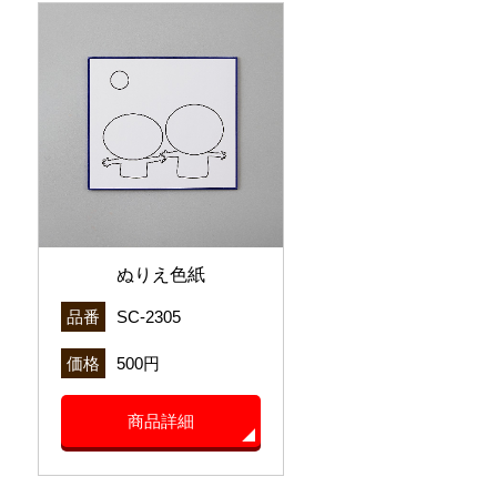
ぬりえ色紙
品番
SC-2305
価格
500円
商品詳細