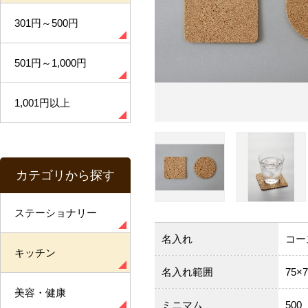
301円～500円
501円～1,000円
1,001円以上
カテゴリから探す
ステーショナリー
名入れ
コー
キッチン
名入れ範囲
75×
美容・健康
ミニマム
500