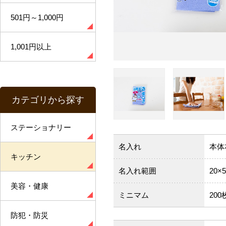
501円～1,000円
1,001円以上
カテゴリから探す
ステーショナリー
名入れ
本体
キッチン
名入れ範囲
20×
美容・健康
ミニマム
200
防犯・防災